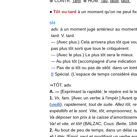
⊗
CONTR
.
Tard
.
⊗
HOM
.
Tau
,
taud
,
taux
.
●
Tôt
ou
tard
à
un
moment
qu
'
on
ne
peut
fi
tôt
adv
.
à
un
moment
jugé
antérieur
au
momen
tard:
V
.
tard
.
—
(
Avec
plus
.)
Cela
arrivera
plus
tôt
que
vo
pas
plus
tôt
sorti
que
tous
le
critiquèrent
.
—
(
Avec
le
plus
.)
Le
plus
tôt
sera
le
mieux
.
—
Au
plus
tôt
(
accompagné
d
'
une
indication
—
Pas
de
si
tôt
ou
pas
de
sitôt:
dans
un
loin
||
Spécial
. (
L
'
espace
de
temps
considéré
éta
⇒
TÔT
,
adv
.
A
. —
[
Exprimant
la
rapidité
;
le
repère
est
le
t
1
.
Vx
,
fam
.
[
Avec
un
verbe
à
l
'
impér
.]
Avant
q
(
vieilli
),
rapidement
,
tout
de
suite
.
Allez
tôt
,
r
expéditifs
et
le
sont
.
Vite
,
tôt
;
emprisonnez
,
t
Va
déposer
ton
prix
à
la
caisse
d
'
amortissem
Va
!
et
vite
,
et
tôt
!
(
BALZAC
,
Cous
.
Bette
,
184
2
.
Au
bout
de
peu
de
temps
,
dans
un
délai
r
a
)
Littér
.
[
Empl
.
seul
et
modifiant
un
verbe
ex