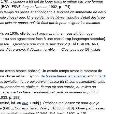
.
176
).
L
'
opinion
a
tôt
fait
de
loger
dans
le
même
sac
une
femme
(
BOYLESVE
,
Leçon
d
'
amour
,
1902
,
p
.
174
).
un
temps
du
passé
et
annonçant
la
succession
immédiate
de
deux
telle
chose
)
que
.
Une
épidémie
de
fièvre
typhoïde
s
'
était
déclarée
pas
plus
tôt
appris
,
qu
'
elle
était
partie
pour
soigner
les
malades
ph
.
en
1935
,
elle
écrivait
auparavant
ne
...
pas
plutôt
...
que
.
eur
ou
son
agacement
face
à
une
chose
trop
longtemps
attendue
]
op
tôt
!...
Qu
'
est
-
ce
que
vous
faisiez
donc
?
(
CHÂTEAUBRIANT
,
sûr
d
'
être
arrivé
,
il
déclara
,
terrible:
—
C
'
est
pas
trop
tôt:
j
'
allais
ne
circon
-
stance
précise
]
Un
certain
temps
avant
le
moment
de
que
chose
ait
lieu
.
Synon
.
de
bonne
heure
,
en
avance
;
anton
.
tard
.
ne
invitation
;
lettre
qui
parvient
assez
tôt
(
à
son
destinataire
);
plus
cru
entendre
sa
réplique
,
fit
trop
tôt
son
entrée
,
au
milieu
du
mage
que
ton
frère
Ferdinand
soit
parti
un
moment
trop
tôt
,
il
1933
,
p
.
189
).
erminé
,
inf
.
ou
que
+
subj
.).
Préviens
-
moi
assez
tôt
pour
que
je
le
(
GIDE
,
Corresp
.
[
avec
Valéry
],
1898
,
p
.
319
).
Omer
partit
assez
e
promettait
merveilles
(
ADAM
,
Enf
.
Aust
.
,
1902
,
p
.
10
).