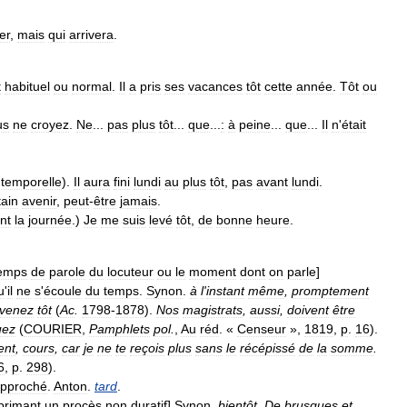
xer
,
mais
qui
arrivera
.
t
habituel
ou
normal
.
Il
a
pris
ses
vacances
tôt
cette
année
.
Tôt
ou
us
ne
croyez
.
Ne
...
pas
plus
tôt
...
que
...
:
à
peine
...
que
...
Il
n
'
était
temporelle
).
Il
aura
fini
lundi
au
plus
tôt
,
pas
avant
lundi
.
tain
avenir
,
peut
-
être
jamais
.
nt
la
journée
.)
Je
me
suis
levé
tôt
,
de
bonne
heure
.
emps
de
parole
du
locuteur
ou
le
moment
dont
on
parle
]
u
'
il
ne
s
'
écoule
du
temps
.
Synon
.
à
l
'
instant
même
,
promptement
evenez
tôt
(
Ac
.
1798
-
1878
).
Nos
magistrats
,
aussi
,
doivent
être
uez
(
COURIER
,
Pamphlets
pol
.
,
Au
réd
. «
Censeur
»,
1819
,
p
.
16
).
ent
,
cours
,
car
je
ne
te
reçois
plus
sans
le
récépissé
de
la
somme
.
6
,
p
.
298
).
approché
.
Anton
.
tard
.
primant
un
procès
non
duratif
]
Synon
.
bientôt
.
De
brusques
et