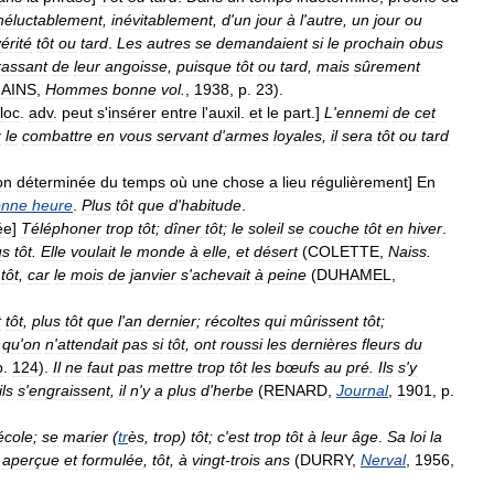
néluctablement
,
inévitablement
,
d
'
un
jour
à
l
'
autre
,
un
jour
ou
érité
tôt
ou
tard
.
Les
autres
se
demandaient
si
le
prochain
obus
rassant
de
leur
angoisse
,
puisque
tôt
ou
tard
,
mais
sûrement
AINS
,
Hommes
bonne
vol
.
,
1938
,
p
.
23
).
loc
.
adv
.
peut
s
'
insérer
entre
l
'
auxil
.
et
le
part
.]
L
'
ennemi
de
cet
z
le
combattre
en
vous
servant
d
'
armes
loyales
,
il
sera
tôt
ou
tard
on
déterminée
du
temps
où
une
chose
a
lieu
régulièrement
]
En
onne
heure
.
Plus
tôt
que
d
'
habitude
.
ée
]
Téléphoner
trop
tôt
;
dîner
tôt
;
le
soleil
se
couche
tôt
en
hiver
.
us
tôt
.
Elle
voulait
le
monde
à
elle
,
et
désert
(
COLETTE
,
Naiss
.
tôt
,
car
le
mois
de
janvier
s
'
achevait
à
peine
(
DUHAMEL
,
t
tôt
,
plus
tôt
que
l
'
an
dernier
;
récoltes
qui
mûrissent
tôt
;
,
qu
'
on
n
'
attendait
pas
si
tôt
,
ont
roussi
les
dernières
fleurs
du
p
.
124
).
Il
ne
faut
pas
mettre
trop
tôt
les
bœufs
au
pré
.
Ils
s
'
y
ils
s
'
engraissent
,
il
n
'
y
a
plus
d
'
herbe
(
RENARD
,
Journal
,
1901
,
p
.
école
;
se
marier
(
tr
ès
,
trop
)
tôt
;
c
'
est
trop
tôt
à
leur
âge
.
Sa
loi
la
aperçue
et
formulée
,
tôt
,
à
vingt
-
trois
ans
(
DURRY
,
Nerval
,
1956
,