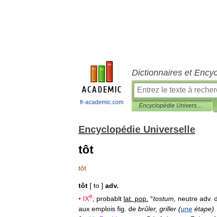
Dictionnaires et Ency
fr-academic.com
Encyclopédie Universelle
Encyclopédie Universelle
tôt
tôt
tôt
[
to
]
adv
.
e
•
IX
;
probablt
lat
.
pop
.
°
tostum
,
neutre
adv
.
aux
emplois
fig
.
de
brûler
,
griller
(
une
étape
)