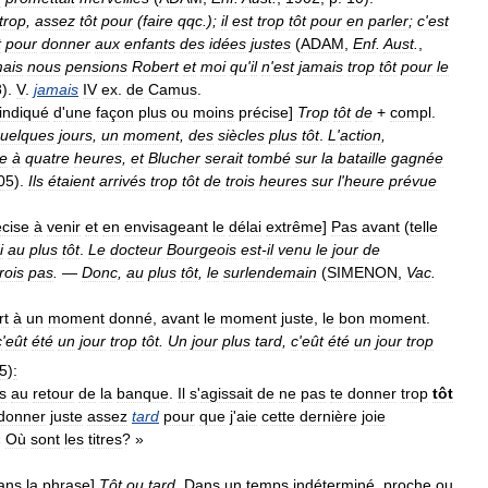
trop
,
assez
tôt
pour
(
faire
qqc
.);
il
est
trop
tôt
pour
en
parler
;
c
'
est
t
pour
donner
aux
enfants
des
idées
justes
(
ADAM
,
Enf
.
Aust
.
,
ais
nous
pensions
Robert
et
moi
qu
'
il
n
'
est
jamais
trop
tôt
pour
le
8
).
V
.
jamais
IV
ex
.
de
Camus
.
indiqué
d
'
une
façon
plus
ou
moins
précise
]
Trop
tôt
de
+
compl
.
uelques
jours
,
un
moment
,
des
siècles
plus
tôt
.
L
'
action
,
ie
à
quatre
heures
,
et
Blucher
serait
tombé
sur
la
bataille
gagnée
05
).
Ils
étaient
arrivés
trop
tôt
de
trois
heures
sur
l
'
heure
prévue
écise
à
venir
et
en
envisageant
le
délai
extrême
]
Pas
avant
(
telle
i
au
plus
tôt
.
Le
docteur
Bourgeois
est
-
il
venu
le
jour
de
rois
pas
.
—
Donc
,
au
plus
tôt
,
le
surlendemain
(
SIMENON
,
Vac
.
rt
à
un
moment
donné
,
avant
le
moment
juste
,
le
bon
moment
.
c
'
eût
été
un
jour
trop
tôt
.
Un
jour
plus
tard
,
c
'
eût
été
un
jour
trop
5
)
:
s
au
retour
de
la
banque
.
Il
s
'
agissait
de
ne
pas
te
donner
trop
tôt
donner
juste
assez
tard
pour
que
j
'
aie
cette
dernière
joie
«
Où
sont
les
titres
? »
ans
la
phrase
]
Tôt
ou
tard
.
Dans
un
temps
indéterminé
,
proche
ou