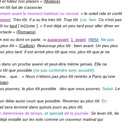
t
et
hâtez
nos
plaisirs
»
(
Molière
)
.
ent
tôt
fait
de
s
'
associer
.
lement
avant
le
moment
habituel
ou
normal
.
«
le
soleil
ride
et
confit
ement
.
Très
tôt
.
Il
a
su
lire
très
tôt
.
Trop
tôt
.
Loc
.
fam
.
Ce
n
'
est
pas
ôt
ou
tard
[
to
(
t
)
utar
]
. «
Il
est
déjà
un
peu
tard
pour
aller
dîner
en
ctacle
»
(
Romains
)
.
n
est
ou
dont
on
parle
. ⇒
auparavant
,
1
.
avant
.
(
REM
.
Ne
pas
plus
tôt
»
(
Caillois
)
.
Beaucoup
plus
tôt
:
bien
avant
.
Un
peu
plus
our
plus
tard
.
Il
est
arrivé
plus
tôt
que
moi
,
plus
tôt
que
je
ne
s
dans
un
proche
avenir
et
peut
-
être
même
jamais
.
Elle
ne
i
tôt
que
possible
(
ne
pas
confondre
avec
aussitôt
).
ine
...
que
...
«
Nous
n
'
étions
pas
plus
tôt
rentrés
à
Paris
qu
'
une
Gide
)
.
us
pourrez
,
le
plus
tôt
possible
:
dès
que
vous
pourrez
.
Subst
.
Le
un
délai
aussi
court
que
possible
.
Revenez
au
plus
tôt
.
En
ail
sera
terminé
dans
quinze
jours
au
plus
tôt
.
n
déterminée
de
temps
,
et
spécialt
de
la
journée
.
Se
lever
tôt
,
de
déjà
installé
sur
les
toits
comme
un
couvreur
matinal
qui