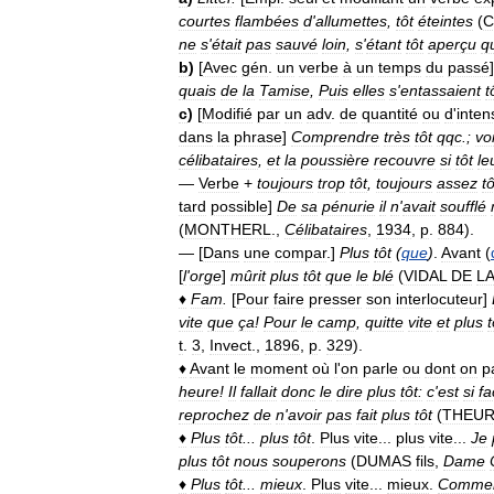
courtes
flambées
d
'
allumettes
,
tôt
éteintes
(
C
ne
s
'
était
pas
sauvé
loin
,
s
'
étant
tôt
aperçu
q
b
)
[
Avec
gén
.
un
verbe
à
un
temps
du
passé
quais
de
la
Tamise
,
Puis
elles
s
'
entassaient
t
c
)
[
Modifié
par
un
adv
.
de
quantité
ou
d
'
inten
dans
la
phrase
]
Comprendre
très
tôt
qqc
.;
vo
célibataires
,
et
la
poussière
recouvre
si
tôt
le
—
Verbe
+
toujours
trop
tôt
,
toujours
assez
tô
tard
possible
]
De
sa
pénurie
il
n
'
avait
soufflé
(
MONTHERL
.,
Célibataires
,
1934
,
p
.
884
).
— [
Dans
une
compar
.]
Plus
tôt
(
que
)
.
Avant
(
[
l
'
orge
]
mûrit
plus
tôt
que
le
blé
(
VIDAL
DE
LA
♦
Fam
.
[
Pour
faire
presser
son
interlocuteur
]
vite
que
ça
!
Pour
le
camp
,
quitte
vite
et
plus
t
t
.
3
,
Invect
.,
1896
,
p
.
329
).
♦
Avant
le
moment
où
l
'
on
parle
ou
dont
on
p
heure
!
Il
fallait
donc
le
dire
plus
tôt:
c
'
est
si
fa
reprochez
de
n
'
avoir
pas
fait
plus
tôt
(
THEUR
♦
Plus
tôt
...
plus
tôt
.
Plus
vite
...
plus
vite
...
Je
plus
tôt
nous
souperons
(
DUMAS
fils
,
Dame
♦
Plus
tôt
...
mieux
.
Plus
vite
...
mieux
.
Comme