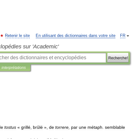
Retenir le site
En utilisant des dictionnaires dans votre site
FR
clopédies sur 'Academic'
Recherche!
interprétations
de
tostus
«
grillé
,
brûlé
»,
de
torrere
,
par
une
métaph
.
semblable