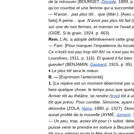
de
la
retrouver
(
BOURGET
,
Disciple
,
1889
,
p
qu
'
on
courtise
et
une
femme
qui
a
succombé
—
N
'
avoir
...
pas
plus
tôt
...
que
(
littér
.). [
Avec
faits
]
À
peine
...
que
.
N
'
avoir
pas
plus
tôt
fait
(
sur
une
de
nos
fermes
,
et
maman
ne
l
'
avait
(
GIDE
,
Si
le
grain
,
1924
,
p
.
463
).
Rem
.
L
'
Ac
.
a
adopté
définitivement
cette
gra
—
Fam
.
[
Pour
marquer
l
'
impatience
du
locut
Ce
n
'
est
/
c
'
est
pas
trop
tôt
!
Ah
!
ce
n
'
est
pas
tr
Lourdines
,
1911
,
p
.
116
).
Et
quand
il
fut
bien
gueuler
!
(
BENJAMIN
,
Gaspard
,
1915
,
p
.
85
).
♦
Le
plus
tôt
sera
le
mieux
.
B
. —
[
Exprimant
l
'
antériorité
]
1
.
[
Le
repère
est
un
moment
déterminé
par
u
faire
quelque
chose
,
le
temps
pour
que
quel
Arriver
tôt
au
théâtre
,
se
rendre
(
trop
)
tôt
à
u
tôt
que
prévu
.
Pour
comble
,
Simonne
,
ayant
désordre
(
ZOLA
,
Nana
,
1880
,
p
.
1327
).
Dom
aurait
profité
de
la
nouvelle
(
AYMÉ
,
Jument
,
—
Un
peu
,
trop
,
assez
tôt
pour
(+
subst
.
dét
puisse
venir
te
prendre
en
voiture
à
Beuzevil
tôt
pour
admirer
toute
la
fête
dont
la
servant