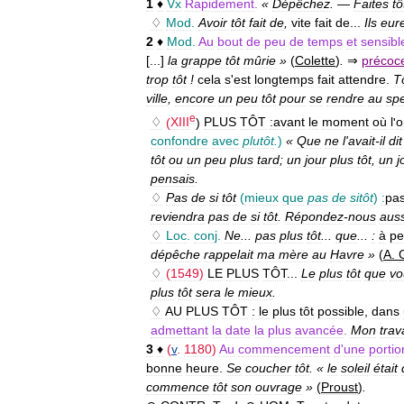
1
♦
Vx
Rapidement
.
«
Dépêchez
. —
Faites
tô
♢
Mod
.
Avoir
tôt
fait
de
,
vite
fait
de
...
Ils
eur
2
♦
Mod
.
Au
bout
de
peu
de
temps
et
sensib
[...]
la
grappe
tôt
mûrie
»
(
Colette
)
.
⇒
précoc
trop
tôt
!
cela
s
'
est
longtemps
fait
attendre
.
T
ville
,
encore
un
peu
tôt
pour
se
rendre
au
spe
e
♢
(
XIII
)
PLUS
TÔT
:
avant
le
moment
où
l
'
o
confondre
avec
plutôt
.
)
«
Que
ne
l
'
avait
-
il
dit
tôt
ou
un
peu
plus
tard
;
un
jour
plus
tôt
,
un
j
pensais
.
♢
Pas
de
si
tôt
(
mieux
que
pas
de
sitôt
)
:
pa
reviendra
pas
de
si
tôt
.
Répondez
-
nous
auss
♢
Loc
.
conj
.
Ne
...
pas
plus
tôt
...
que
...
:
à
pe
dépêche
rappelait
ma
mère
au
Havre
»
(
A
.
♢
(
1549
)
LE
PLUS
TÔT
...
Le
plus
tôt
que
vo
plus
tôt
sera
le
mieux
.
♢
AU
PLUS
TÔT
:
le
plus
tôt
possible
,
dans
admettant
la
date
la
plus
avancée
.
Mon
trav
3
♦
(
v
.
1180
)
Au
commencement
d
'
une
portio
bonne
heure
.
Se
coucher
tôt
. «
le
soleil
était
commence
tôt
son
ouvrage
»
(
Proust
)
.