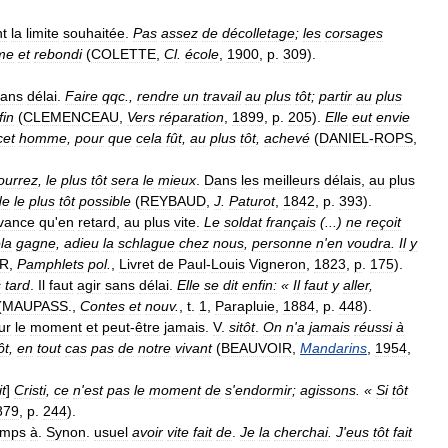
t
la
limite
souhaitée
.
Pas
assez
de
décolletage
;
les
corsages
me
et
rebondi
(
COLETTE
,
Cl
.
école
,
1900
,
p
.
309
).
sans
délai
.
Faire
qqc
.,
rendre
un
travail
au
plus
tôt
;
partir
au
plus
fin
(
CLEMENCEAU
,
Vers
réparation
,
1899
,
p
.
205
).
Elle
eut
envie
cet
homme
,
pour
que
cela
fût
,
au
plus
tôt
,
achevé
(
DANIEL
-
ROPS
,
ourrez
,
le
plus
tôt
sera
le
mieux
.
Dans
les
meilleurs
délais
,
au
plus
de
le
plus
tôt
possible
(
REYBAUD
,
J
.
Paturot
,
1842
,
p
.
393
).
vance
qu
'
en
retard
,
au
plus
vite
.
Le
soldat
français
(...)
ne
reçoit
la
gagne
,
adieu
la
schlague
chez
nous
,
personne
n
'
en
voudra
.
Il
y
R
,
Pamphlets
pol
.
,
Livret
de
Paul
-
Louis
Vigneron
,
1823
,
p
.
175
).
s
tard
.
Il
faut
agir
sans
délai
.
Elle
se
dit
enfin:
«
Il
faut
y
aller
,
(
MAUPASS
.,
Contes
et
nouv
.
,
t
.
1
,
Parapluie
,
1884
,
p
.
448
).
ur
le
moment
et
peut
-
être
jamais
.
V
.
sitôt
.
On
n
'
a
jamais
réussi
à
ôt
,
en
tout
cas
pas
de
notre
vivant
(
BEAUVOIR
,
Mandarins
,
1954
,
it
]
Cristi
,
ce
n
'
est
pas
le
moment
de
s
'
endormir
;
agissons
. «
Si
tôt
879
,
p
.
244
).
emps
à
.
Synon
.
usuel
avoir
vite
fait
de
.
Je
la
cherchai
.
J
'
eus
tôt
fait