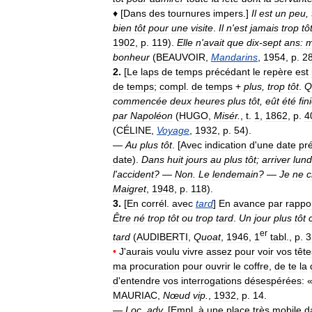
♦
[
Dans
des
tournures
impers
.]
Il
est
un
peu
,
bien
tôt
pour
une
visite
.
Il
n
'
est
jamais
trop
tô
1902
,
p
.
119
).
Elle
n
'
avait
que
dix
-
sept
ans:
m
bonheur
(
BEAUVOIR
,
Mandarins
,
1954
,
p
.
2
2
.
[
Le
laps
de
temps
précédant
le
repère
est
de
temps
;
compl
.
de
temps
+
plus
,
trop
tôt
.
Q
commencée
deux
heures
plus
tôt
,
eût
été
fin
par
Napoléon
(
HUGO
,
Misér
.
,
t
.
1
,
1862
,
p
.
4
(
CÉLINE
,
Voyage
,
1932
,
p
.
54
).
—
Au
plus
tôt
. [
Avec
indication
d
'
une
date
pr
date
).
Dans
huit
jours
au
plus
tôt
;
arriver
lund
l
'
accident
?
—
Non
.
Le
lendemain
?
—
Je
ne
c
Maigret
,
1948
,
p
.
118
).
3
.
[
En
corrél
.
avec
tard
]
En
avance
par
rappo
Être
né
trop
tôt
ou
trop
tard
.
Un
jour
plus
tôt
er
tard
(
AUDIBERTI
,
Quoat
,
1946
,
1
tabl
.,
p
.
3
•
J
'
aurais
voulu
vivre
assez
pour
voir
vos
tête
ma
procuration
pour
ouvrir
le
coffre
,
de
te
la
d
'
entendre
vos
interrogations
désespérées:
MAURIAC
,
Nœud
vip
.
,
1932
,
p
.
14
.
—
Loc
.
adv
.
[
Empl
.
à
une
place
très
mobile
d