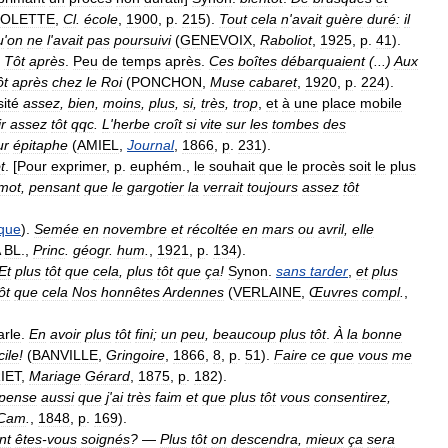
OLETTE
,
Cl
.
école
,
1900
,
p
.
215
).
Tout
cela
n
'
avait
guère
duré:
il
u
'
on
ne
l
'
avait
pas
poursuivi
(
GENEVOIX
,
Raboliot
,
1925
,
p
.
41
).
]
Tôt
après
.
Peu
de
temps
après
.
Ces
boîtes
débarquaient
(...)
Aux
ôt
après
chez
le
Roi
(
PONCHON
,
Muse
cabaret
,
1920
,
p
.
224
).
sité
assez
,
bien
,
moins
,
plus
,
si
,
très
,
trop
,
et
à
une
place
mobile
ir
assez
tôt
qqc
.
L
'
herbe
croît
si
vite
sur
les
tombes
des
ur
épitaphe
(
AMIEL
,
Journal
,
1866
,
p
.
231
).
t
. [
Pour
exprimer
,
p
.
euphém
.,
le
souhait
que
le
procès
soit
le
plus
mot
,
pensant
que
le
gargotier
la
verrait
toujours
assez
tôt
que
).
Semée
en
novembre
et
récoltée
en
mars
ou
avril
,
elle
BL
.,
Princ
.
géogr
.
hum
.
,
1921
,
p
.
134
).
Et
plus
tôt
que
cela
,
plus
tôt
que
ça
!
Synon
.
sans
tarder
,
et
plus
ôt
que
cela
Nos
honnêtes
Ardennes
(
VERLAINE
,
Œuvres
compl
.
,
arle
.
En
avoir
plus
tôt
fini
;
un
peu
,
beaucoup
plus
tôt
.
À
la
bonne
cile
!
(
BANVILLE
,
Gringoire
,
1866
,
8
,
p
.
51
).
Faire
ce
que
vous
me
IET
,
Mariage
Gérard
,
1875
,
p
.
182
).
pense
aussi
que
j
'
ai
très
faim
et
que
plus
tôt
vous
consentirez
,
Cam
.
,
1848
,
p
.
169
).
nt
êtes
-
vous
soignés
?
—
Plus
tôt
on
descendra
,
mieux
ça
sera