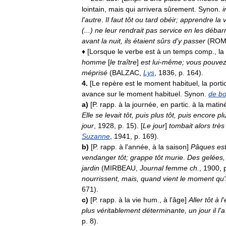
lointain
,
mais
qui
arrivera
sûrement
.
Synon
.
i
l
'
autre
.
Il
faut
tôt
ou
tard
obéir
;
apprendre
la
v
(...)
ne
leur
rendrait
pas
service
en
les
débar
avant
la
nuit
,
ils
étaient
sûrs
d
'
y
passer
(
ROM
♦
[
Lorsque
le
verbe
est
à
un
temps
comp
.,
la
homme
[
le
traître
]
est
lui
-
même
;
vous
pouve
méprisé
(
BALZAC
,
Lys
,
1836
,
p
.
164
).
4
.
[
Le
repère
est
le
moment
habituel
,
la
porti
avance
sur
le
moment
habituel
.
Synon
.
de
b
a
)
[
P
.
rapp
.
à
la
journée
,
en
partic
.
à
la
matin
Elle
se
levait
tôt
,
puis
plus
tôt
,
puis
encore
pl
jour
,
1928
,
p
.
15
). [
Le
jour
]
tombait
alors
très
Suzanne
,
1941
,
p
.
169
).
b
)
[
P
.
rapp
.
à
l
'
année
,
à
la
saison
]
Pâques
es
vendanger
tôt
;
grappe
tôt
murie
.
Des
gelées
jardin
(
MIRBEAU
,
Journal
femme
ch
.
,
1900
,
nourrissent
,
mais
,
quand
vient
le
moment
qu
'
671
).
c
)
[
P
.
rapp
.
à
la
vie
hum
.,
à
l
'
âge
]
Aller
tôt
à
l
'
plus
véritablement
déterminante
,
un
jour
il
l
'
a
p
.
8
).