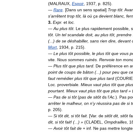
(
MALRAUX
,
Espoir
,
1937
,
p
.
825
).
—
Rare
. [
Dans
un
sens
spatial
]
Trop
tôt
.
Avan
s
'
arrêtent
trop
tôt
,
là
où
ça
devient
blanc
,
fer
3
.
Expr
.
et
loc
.
—
Au
plus
tôt
.
Le
plus
rapidement
possible
,
tôt
.
Un
tel
scandale
doit
,
au
plus
tôt
,
prendre
(...)
de
se
déshabiller
,
sans
rien
dire
,
devant
Mort
,
1934
,
p
.
215
).
—
Le
plus
tôt
possible
,
le
plus
tôt
que
vous
p
vite
.
Nous
sommes
ruinés
.
Renvoie
ton
mon
—
Plus
tôt
que
plus
tard
.
De
préférence
en
a
point
de
coups
de
bâton
(...)
pour
peu
que
ce
faut
remédier
plus
tôt
que
plus
tard
(
COURIE
Loc
.
proverbiale
.
Mieux
vaut
plus
tôt
que
plu
pourtant
.
Mieux
vaut
plus
tôt
que
plus
tard
»
—
Pas
de
si
tôt
(
pas
de
sitôt
ds
l
'
Ac
.
).
Pas
po
arrêter
le
malheur
,
on
n
'
y
réussira
pas
de
si
t
p
.
205
).
—
Si
tôt
dit
,
si
tôt
fait
. [
Var
.
de
sitôt
dit
,
sitôt
fa
dit
,
si
tôt
fait
! (...) »
(
CLADEL
,
Ompdrailles
,
1
—
Avoir
tôt
fait
de
+
inf
.
Ne
pas
mettre
longt